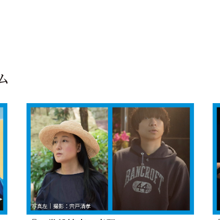
ラム
写真左｜撮影：宍戸清孝