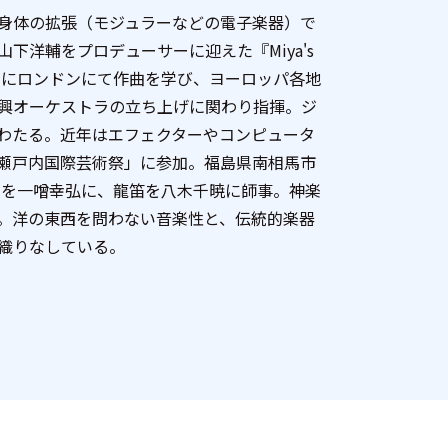
身体の拡張（モジュラーなどの電子楽器）で
洋輔をプロデューサーに迎えた『Miya's
0年にロンドンにて作曲を学び、ヨーロッパ各地
興オーケストラの立ち上げに関わり指揮。ジ
わたる。近年はエフェクターやコンピュータ
瀬戸内国際芸術祭」に参加。福島県南相馬市
管を一噌幸弘に、龍笛を八木千暁に師事。神楽
。洋の東西を問わない音楽性と、伝統的楽器
織りなしている。