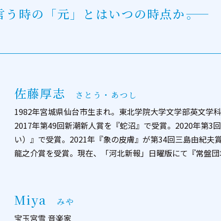
う時の「元」とはいつの時点か――。
佐藤厚志
1982年宮城県仙台市生まれ。東北学院大学文学部英文学
2017年第49回新潮新人賞を『蛇沼』で受賞。2020年
い）』で受賞。2021年『象の皮膚』が第34回三島由紀夫賞
龍之介賞を受賞。現在、「河北新報」日曜版にて『常盤団
Miya
宝玉宮雪 音楽家