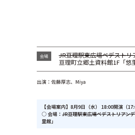
JR亘理駅東広場ペデストリ
会場
亘理町立郷土資料館1F「悠
出演：佐藤厚志、Miya
【会場案内】8月9日（水） 18:00開演（17
○ 会場：
JR亘理駅東広場ペデストリアン
里館」