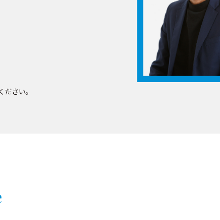
。
ください。
e