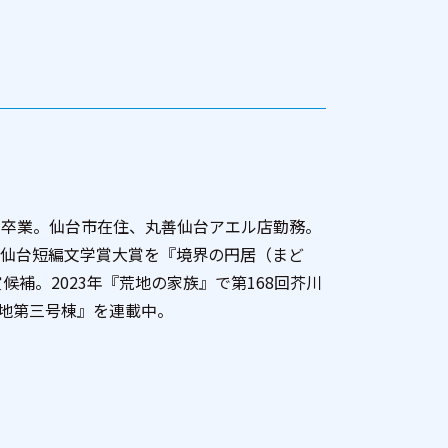
科卒業。仙台市在住、丸善仙台アエル店勤務。
第3回仙台短編文学賞大賞を『境界の円居（まど
候補。2023年『荒地の家族』で第168回芥川
地第三号棟』を連載中。