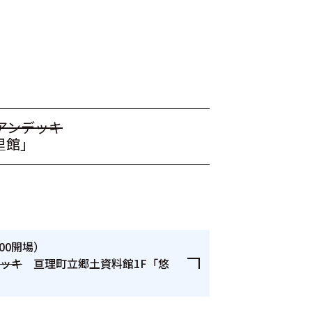
アンデッキ
里館」
:00開場）
デッキ
亘理町立郷土資料館1F「悠